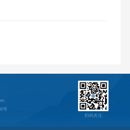
om
0号
扫码关注