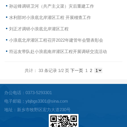
孙运锋调研卫河（共产主义渠）灾后重建工作
水利部对小浪底北岸灌区工程 开展稽查工作
刘正才调研小浪底北岸灌区工程
小浪底北岸灌区工程召开2022年建管年会暨表彰会
符运友带队赴小浪底南岸灌区工程开展调研交流活动
共计： 33 条记录 1/2 页
下一页
1
2
办公电话：0373-5293301
电子邮箱：ybjbgs3301@sina.com
地址：新乡市牧野区宏力大道230号